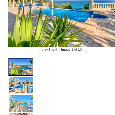
« prev
|
next »
Image 1 of 16